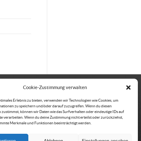
Cookie-Zustimmung verwalten
kt
Vereinssitz &
ptimales Erlebnis zu bieten, verwenden wir Technologien wie Cookies, um
Rechnungsadresse
ationen zu speichern und/oder darauf zuzugreifen. Wenn du diesen
büro der ÖRHB
 zustimmst, können wir Daten wie das Surfverhalten oder eindeutige IDs auf
Österreichische
traße 443
te verarbeiten. Wenn du deine Zustimmung nicht erteilst oder zurückziehst,
Rettungshundebrigade
immte Merkmale und Funktionen beeinträchtigt werden.
röbming
Am Belvedere 8
500 152
1100 Wien
@oerhb.at
eptieren
Ablehnen
Einstellungen ansehen