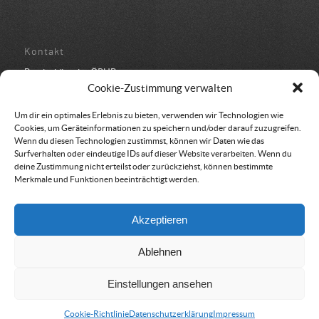
Kontakt
Bundesbüro der ÖRHB
Schulstraße 443
Cookie-Zustimmung verwalten
8962 Gröbming
05 94 500 152
Um dir ein optimales Erlebnis zu bieten, verwenden wir Technologien wie
office@oerhb.at
Cookies, um Geräteinformationen zu speichern und/oder darauf zuzugreifen.
Wenn du diesen Technologien zustimmst, können wir Daten wie das
Surfverhalten oder eindeutige IDs auf dieser Website verarbeiten. Wenn du
deine Zustimmung nicht erteilst oder zurückziehst, können bestimmte
Merkmale und Funktionen beeinträchtigt werden.
Vereinssitz & Rechnungsadresse
Akzeptieren
Österreichische Rettungshundebrigade
Am Belvedere 8
Ablehnen
1100 Wien
Einstellungen ansehen
Cookie-Richtlinie
Datenschutzerklärung
Impressum