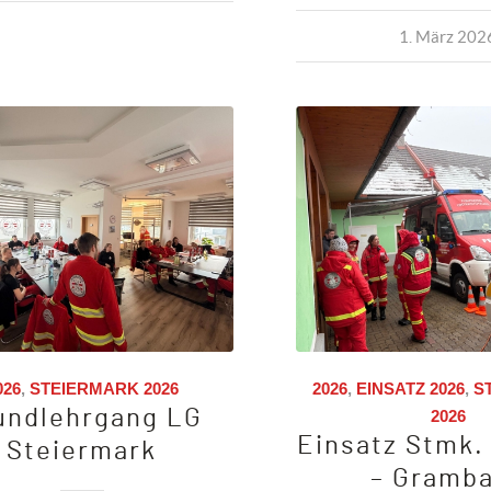
1. März 202
026
,
STEIERMARK 2026
2026
,
EINSATZ 2026
,
S
undlehrgang LG
2026
Einsatz Stmk.
Steiermark
– Gramb