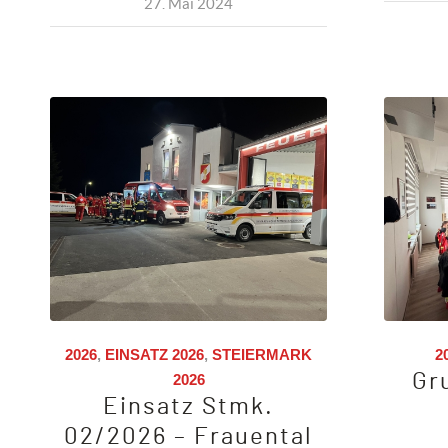
27. Mai 2024
2026
,
EINSATZ 2026
,
STEIERMARK
2
Gr
2026
Einsatz Stmk.
02/2026 – Frauental