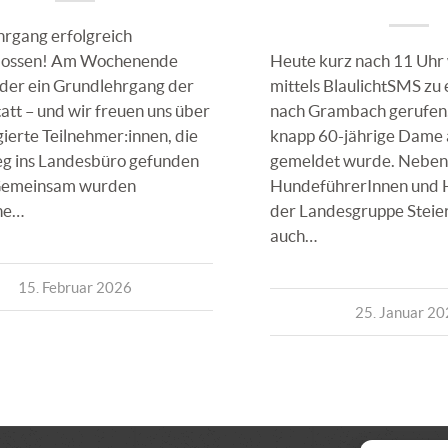
rgang erfolgreich
lossen! Am Wochenende
Heute kurz nach 11 Uhr
der ein Grundlehrgang der
mittels BlaulichtSMS zu
tt – und wir freuen uns über
nach Grambach gerufen,
ierte Teilnehmer:innen, die
knapp 60-jährige Dame
g ins Landesbüro gefunden
gemeldet wurde. Neben
Gemeinsam wurden
HundeführerInnen und 
he…
der Landesgruppe Steie
auch…
15. Februar 2026
25. Januar 2