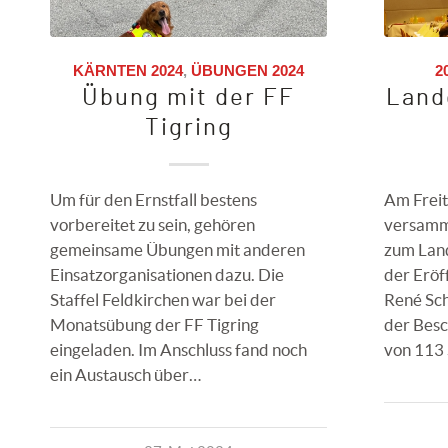
KÄRNTEN 2024
,
ÜBUNGEN 2024
2
Übung mit der FF
Land
Tigring
Um für den Ernstfall bestens
Am Freit
vorbereitet zu sein, gehören
versamme
gemeinsame Übungen mit anderen
zum Lan
Einsatzorganisationen dazu. Die
der Eröf
Staffel Feldkirchen war bei der
René Sch
Monatsübung der FF Tigring
der Besc
eingeladen. Im Anschluss fand noch
von 113
ein Austausch über…