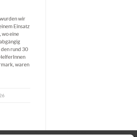
 wurden wir
 einem Einsatz
 wo eine
 abgängig
 den rund 30
HelferInnen
rmark, waren
026