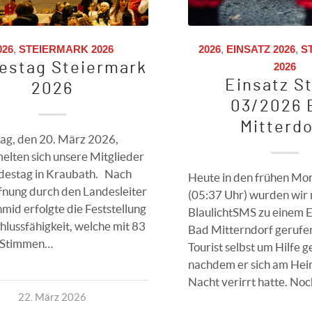
026
,
STEIERMARK 2026
2026
,
EINSATZ 2026
,
S
estag Steiermark
2026
Einsatz S
2026
03/2026 
Mitterdo
ag, den 20. März 2026,
lten sich unsere Mitglieder
destag in Kraubath. Nach
Heute in den frühen Mo
fnung durch den Landesleiter
(05:37 Uhr) wurden wir 
mid erfolgte die Feststellung
BlaulichtSMS zu einem E
hlussfähigkeit, welche mit 83
Bad Mitterndorf gerufen
 Stimmen…
Tourist selbst um Hilfe g
nachdem er sich am Hei
Nacht verirrt hatte. No
22. März 2026