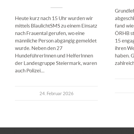
Grundleh
Heute kurz nach 15 Uhr wurden wir
abgesch
mittels BlaulichtSMS zu einem Einsatz
fand wie
nach Frauental gerufen, wo eine
ÖRHB sta
männliche Person abgängig gemeldet
15 engag
wurde. Neben den 27
ihren We
HundeführerInnen und HelferInnen
haben. 
der Landesgruppe Steiermark, waren
zahlreic
auch Polizei…
24. Februar 2026