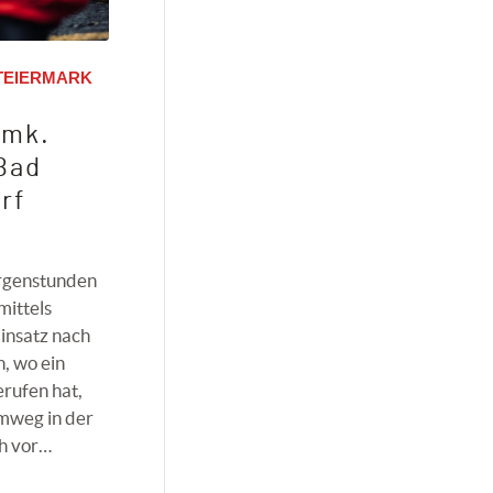
TEIERMARK
tmk.
Bad
rf
rgenstunden
mittels
insatz nach
, wo ein
erufen hat,
mweg in der
ch vor…